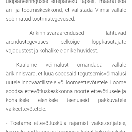
üldplaneeringusse ettepaneku täpselt määratleda
äri- ja tootmiskeskkond, et välistada Viimsi vallale
sobimatud tootmistegevused.
- Ärikinnisvaraarendused lähtuvad
arendustegevuses eelkõige lõppkasutajate
vajadustest ja kohalike elanike huvidest.
- Kaalume võimalust omandada vallale
ärikinnisvara, et luua soodsaid tegutsemisvõimalusi
uutele innovaatilistele või loomeettevõtetele. Loome
soodsa ettevõtluskeskkonna noorte ettevõtlusele ja
kohalikele elenikele teenuseid pakkuvatele
väikeettevõtetele.
- Toetame ettevõtlusküla rajamist väiketootjatele,
kes pakuvad kaupu ja teenuseid kohalikele elanikele.