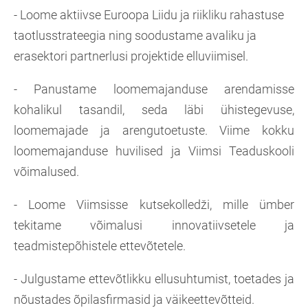
- Loome aktiivse Euroopa Liidu ja riikliku rahastuse
taotlusstrateegia ning soodustame avaliku ja
erasektori partnerlusi projektide elluviimisel.
- Panustame loomemajanduse arendamisse
kohalikul tasandil, seda läbi ühistegevuse,
loomemajade ja arengutoetuste. Viime kokku
loomemajanduse huvilised ja Viimsi Teaduskooli
võimalused.
- Loome Viimsisse kutsekolledži, mille ümber
tekitame võimalusi innovatiivsetele ja
teadmistepõhistele ettevõtetele.
- Julgustame ettevõtlikku ellusuhtumist, toetades ja
nõustades õpilasfirmasid ja väikeettevõtteid.