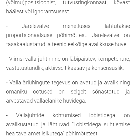
(võimu)positsioonist, tutvusringkonnast, kõvast
häälest või ignorantsusest.
- Järelevalve menetluses lähtutakse
proportsionaalsuse põhimõttest. Järelevalve on
tasakaalustatud ja teenib eelkõige avalikkuse huve.
- Viimsi valla juhtimine on läbipaistev, kompetentne,
vastutustundlik, aktiivselt kaasav ja konsensuslik.
- Valla äriühingute tegevus on avatud ja avalik ning
omaniku ootused on selgelt sõnastatud ja
arvestavad vallaelanike huvidega.
- Vallajuhtide kohtumised lobistidega on
avalikustatud ja lähtuvad ”Lobistidega suhtlemise
hea tava ametiisikutega” põhimõtetest.