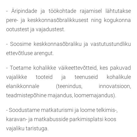
- Äripindade ja töökohtade rajamisel lähtutakse
pere- ja keskkonnasõbralikkusest ning kogukonna
ootustest ja vajadustest.
- Soosime keskkonnasõbraliku ja vastutustundliku
ettevõtluse arengut.
- Toetame kohalikke väikeettevõtteid, kes pakuvad
vajalikke tooteid ja teenuseid kohalikule
elanikkonnale (teenindus, innovatsioon,
teadmistepõhine majandus, loomemajandus).
- Soodustame matkaturismi ja loome telkimis-,
karavan- ja matkabusside parkimisplatsi koos
vajaliku taristuga.