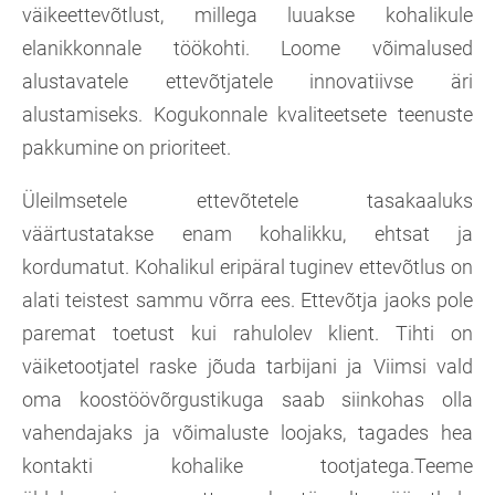
väikeettevõtlust, millega luuakse kohalikule
elanikkonnale töökohti. Loome võimalused
alustavatele ettevõtjatele innovatiivse äri
alustamiseks. Kogukonnale kvaliteetsete teenuste
pakkumine on prioriteet.
Üleilmsetele ettevõtetele tasakaaluks
väärtustatakse enam kohalikku, ehtsat ja
kordumatut. Kohalikul eripäral tuginev ettevõtlus on
alati teistest sammu võrra ees. Ettevõtja jaoks pole
paremat toetust kui rahulolev klient. Tihti on
väiketootjatel raske jõuda tarbijani ja Viimsi vald
oma koostöövõrgustikuga saab siinkohas olla
vahendajaks ja võimaluste loojaks, tagades hea
kontakti kohalike tootjatega.Teeme