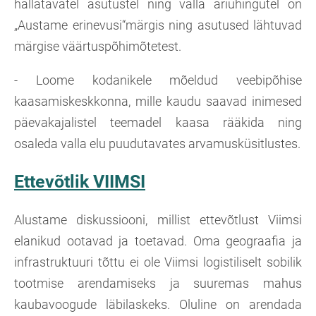
hallatavatel asutustel ning valla äriühingutel on
„Austame erinevusi“märgis ning asutused lähtuvad
märgise väärtuspõhimõtetest.
- Loome kodanikele mõeldud veebipõhise
kaasamiskeskkonna, mille kaudu saavad inimesed
päevakajalistel teemadel kaasa rääkida ning
osaleda valla elu puudutavates arvamusküsitlustes.
Ettevõtlik VIIMSI
Alustame diskussiooni, millist ettevõtlust Viimsi
elanikud ootavad ja toetavad. Oma geograafia ja
infrastruktuuri tõttu ei ole Viimsi logistiliselt sobilik
tootmise arendamiseks ja suuremas mahus
kaubavoogude läbilaskeks. Oluline on arendada