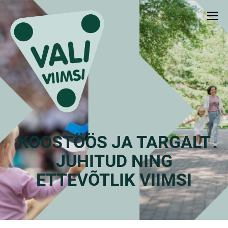
KOOSTÖÖS JA TARGALT
JUHITUD NING
ETTEVÕTLIK VIIMSI