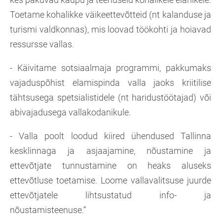
Toetame kohalikke väikeettevõtteid (nt kalanduse ja
turismi valdkonnas), mis loovad töökohti ja hoiavad
ressursse vallas.
- Käivitame sotsiaalmaja programmi, pakkumaks
vajaduspõhist elamispinda valla jaoks kriitilise
tähtsusega spetsialistidele (nt haridustöötajad) või
abivajadusega vallakodanikule.
- Valla poolt loodud kiired ühendused Tallinna
kesklinnaga ja asjaajamine, nõustamine ja
ettevõtjate tunnustamine on heaks aluseks
ettevõtluse toetamise. Loome vallavalitsuse juurde
ettevõtjatele lihtsustatud info- ja
nõustamisteenuse.“