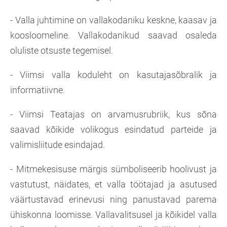
- Valla juhtimine on vallakodaniku keskne, kaasav ja
koosloomeline. Vallakodanikud saavad osaleda
oluliste otsuste tegemisel.
- Viimsi valla koduleht on kasutajasõbralik ja
informatiivne.
- Viimsi Teatajas on arvamusrubriik, kus sõna
saavad kõikide volikogus esindatud parteide ja
valimisliitude esindajad.
- Mitmekesisuse märgis sümboliseerib hoolivust ja
vastutust, näidates, et valla töötajad ja asutused
väärtustavad erinevusi ning panustavad parema
ühiskonna loomisse. Vallavalitsusel ja kõikidel valla