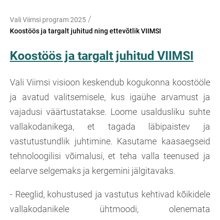
/
Vali Viimsi program 2025
Koostöös ja targalt juhitud ning ettevõtlik VIIMSI
Koostöös ja targalt juhitud VIIMSI
Vali Viimsi visioon keskendub kogukonna koostööle
ja avatud valitsemisele, kus igaühe arvamust ja
vajadusi väärtustatakse. Loome usaldusliku suhte
vallakodanikega, et tagada läbipaistev ja
vastutustundlik juhtimine. Kasutame kaasaegseid
tehnoloogilisi võimalusi, et teha valla teenused ja
eelarve selgemaks ja kergemini jälgitavaks.
- Reeglid, kohustused ja vastutus kehtivad kõikidele
vallakodanikele ühtmoodi, olenemata