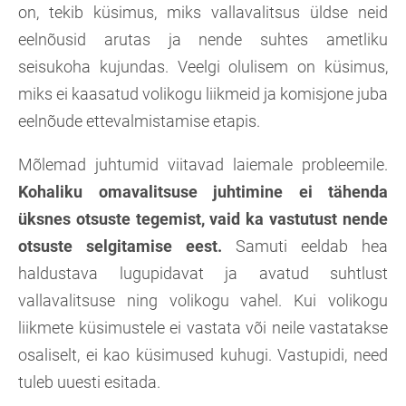
on, tekib küsimus, miks vallavalitsus üldse neid
eelnõusid arutas ja nende suhtes ametliku
seisukoha kujundas. Veelgi olulisem on küsimus,
miks ei kaasatud volikogu liikmeid ja komisjone juba
eelnõude ettevalmistamise etapis.
Mõlemad juhtumid viitavad laiemale probleemile.
Kohaliku omavalitsuse juhtimine ei tähenda
üksnes otsuste tegemist, vaid ka vastutust nende
otsuste selgitamise eest.
Samuti eeldab hea
haldustava lugupidavat ja avatud suhtlust
vallavalitsuse ning volikogu vahel. Kui volikogu
liikmete küsimustele ei vastata või neile vastatakse
osaliselt, ei kao küsimused kuhugi. Vastupidi, need
tuleb uuesti esitada.