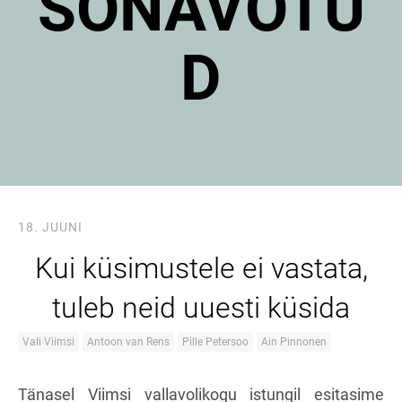
SÕNAVÕTU
D
18. JUUNI
Kui küsimustele ei vastata,
tuleb neid uuesti küsida
Vali Viimsi
Antoon van Rens
Pille Petersoo
Ain Pinnonen
Tänasel Viimsi vallavolikogu istungil esitasime