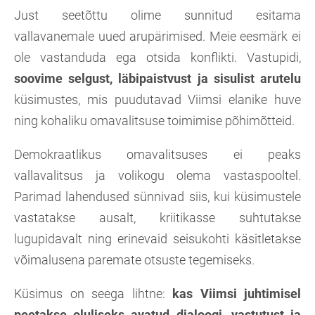
Just seetõttu olime sunnitud esitama
vallavanemale uued arupärimised. Meie eesmärk ei
ole vastanduda ega otsida konflikti. Vastupidi,
soovime selgust, läbipaistvust ja sisulist arutelu
küsimustes, mis puudutavad Viimsi elanike huve
ning kohaliku omavalitsuse toimimise põhimõtteid.
Demokraatlikus omavalitsuses ei peaks
vallavalitsus ja volikogu olema vastaspooltel.
Parimad lahendused sünnivad siis, kui küsimustele
vastatakse ausalt, kriitikasse suhtutakse
lugupidavalt ning erinevaid seisukohti käsitletakse
võimalusena paremate otsuste tegemiseks.
Küsimus on seega lihtne:
kas Viimsi juhtimisel
peetakse oluliseks avatud dialoogi, vastutust ja