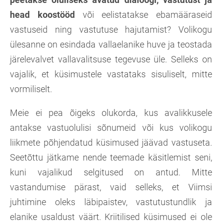
head koostööd
või eelistatakse ebamääraseid
vastuseid ning vastutuse hajutamist? Volikogu
ülesanne on esindada vallaelanike huve ja teostada
järelevalvet vallavalitsuse tegevuse üle. Selleks on
vajalik, et küsimustele vastataks sisuliselt, mitte
vormiliselt.
Meie ei pea õigeks olukorda, kus avalikkusele
antakse vastuolulisi sõnumeid või kus volikogu
liikmete põhjendatud küsimused jäävad vastuseta.
Seetõttu jätkame nende teemade käsitlemist seni,
kuni vajalikud selgitused on antud. Mitte
vastandumise pärast, vaid selleks, et Viimsi
juhtimine oleks läbipaistev, vastutustundlik ja
elanike usaldust väärt. Kriitilised küsimused ei ole