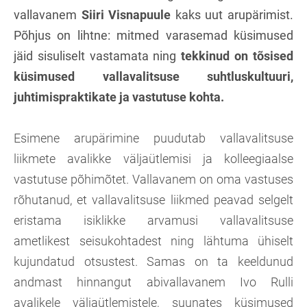
vallavanem
Siiri Visnapuule
kaks uut arupärimist.
Põhjus on lihtne: mitmed varasemad küsimused
jäid sisuliselt vastamata ning
tekkinud on tõsised
küsimused vallavalitsuse suhtluskultuuri,
juhtimispraktikate ja vastutuse kohta.
Esimene arupärimine puudutab vallavalitsuse
liikmete avalikke väljaütlemisi ja kolleegiaalse
vastutuse põhimõtet. Vallavanem on oma vastuses
rõhutanud, et vallavalitsuse liikmed peavad selgelt
eristama isiklikke arvamusi vallavalitsuse
ametlikest seisukohtadest ning lähtuma ühiselt
kujundatud otsustest. Samas on ta keeldunud
andmast hinnangut abivallavanem Ivo Rulli
avalikele väljaütlemistele, suunates küsimused