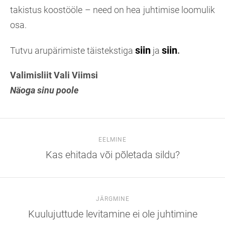
takistus koostööle – need on hea juhtimise loomulik
osa.
siin
siin
Tutvu arupärimiste täistekstiga
ja
.
Valimisliit Vali Viimsi
Näoga sinu poole
EELMINE
Kas ehitada või põletada sildu?
JÄRGMINE
Kuulujuttude levitamine ei ole juhtimine