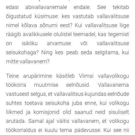
edasi abivallavanemale endale. See tekitab
õigustatud küsimuse: kes vastutab vallavalitsuse
nimel kõlava sõnumi eest? Kui vallavalitsuse liige
räägib avalikkusele olulistel teemadel, kas tegemist
on isikliku arvamuse või vallavalitsuse
seisukohaga? Ning kes peab seda selgitama, kui
mitte vallavanem?
Teine arupärimine käsitleb Viimsi vallavolikogu
töökorra muutmise eelnõusid. Vallavanema
vastusest selgus, et vallavalitsus kujundas eelnõude
suhtes toetava seisukoha juba enne, kui volikogu
liikmed ja komisjonid olid saanud neid sisuliselt
arutada. Samal ajal väitis vallavanem, et volikogu
töökorraldus ei kuulu tema pädevusse. Kui see nii