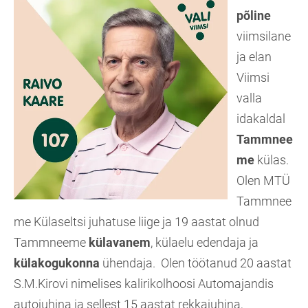
põline
viimsilane
ja elan
Viimsi
valla
idakaldal
Tammnee
me
külas.
Olen MTÜ
Tammnee
me Külaseltsi juhatuse liige ja 19 aastat olnud
Tammneeme
külavanem
, külaelu edendaja ja
külakogukonna
ühendaja. Olen töötanud 20 aastat
S.M.Kirovi nimelises kalirikolhoosi Automajandis
autojuhina ja sellest 15 aastat rekkajuhina,