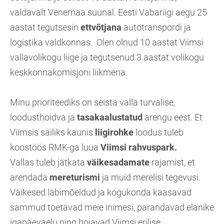
valdavalt Venemaa suunal. Eesti Vabariigi aegu 25
aastat tegutsesin
ettvõtjana
autotranspordi ja
logistika valdkonnas. Olen olnud 10 aastat Viimsi
vallavolikogu liige ja tegutsenud 3 aastat volikogu
keskkonnakomisjoni liikmena.
Minu prioriteediks on seista valla turvalise,
loodusthoidva ja
tasakaalustatud
arengu eest. Et
Viimsis säiliks kaunis
liigirohke
loodus tuleb
koostöös RMK-ga luua
Viimsi rahvuspark.
Vallas tuleb jätkata
väikesadamate
rajamist, et
arendada
mereturismi
ja muid merelisi tegevusi.
Väikesed läbimõeldud ja kogukonda kaasavad
sammud toetavad meie inimesi, parandavad elanike
igapäevaelu ning hoiavad Viimsi erilise