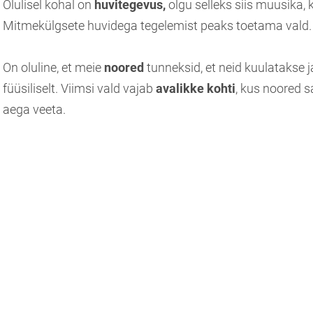
Olulisel kohal on
huvitegevus,
olgu selleks siis muusika, 
Mitmekülgsete huvidega tegelemist peaks toetama vald.
On oluline, et meie
noored
tunneksid, et neid kuulatakse j
füüsiliselt. Viimsi vald vajab
avalikke kohti
, kus noored sa
aega veeta.