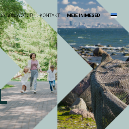
D JA SÕNAVÕTUD
KONTAKT
MEIE INIMESED
L