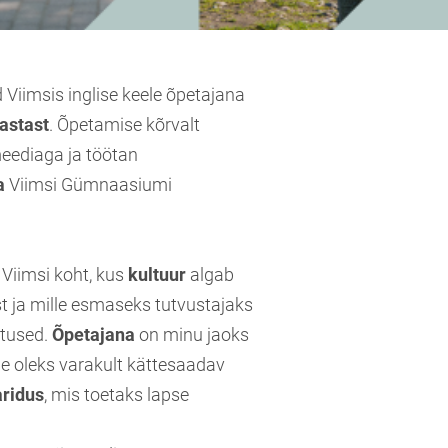
Viimsis inglise keele õpetajana
astast
. Õpetamise kõrvalt
meediaga ja töötan
a
Viimsi Gümnaasiumi
 Viimsi koht, kus
kultuur
algab
t ja mille esmaseks tutvustajaks
utused.
Õpetajana
on minu jaoks
tele oleks varakult kättesaadav
aridus
, mis toetaks lapse