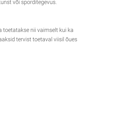
kunst või sporditegevus.
a toetatakse nii vaimselt kui ka
aksid tervist toetaval viisil õues