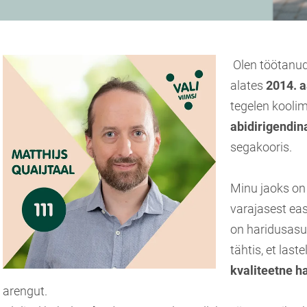
Olen töötanud 
alates
2014. a
tegelen kooli
abidirigendin
segakooris.
Minu jaoks on
varajasest eas
on haridusas
tähtis, et las
kvaliteetne h
arengut.