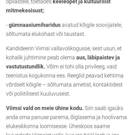
õpilastele, toetades
keeleõpet ja kultuurilist
mitmekesisust;
-
gümnaasiumiharidus
avatud kõigile soovijatele,
sõltumata elukohast või taustast.
Kandideerin Viimsi vallavolikogusse, sest usun, et
kohalik juhtimine peab olema
aus, läbipaistev ja
vastutustundlik.
Võim ei tohi olla privileeg, vaid
teenistus kogukonna ees. Reeglid peavad kehtima
võrdselt kõigile – sõltumata ametist, kontaktidest
või poliitilisest kuuluvusest.
Viimsi vald on meie ühine kodu.
Siin saab igaüks
anda oma panuse parema, õiglasema ja hoolivama
elukeskkonna loomisesse. Üheskoos saame