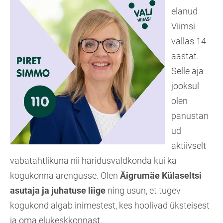
elanud
Viimsi
vallas 14
aastat.
Selle aja
jooksul
olen
panustan
ud
aktiivselt
vabatahtlikuna nii haridusvaldkonda kui ka
kogukonna arengusse. Olen
Äigrumäe Külaseltsi
asutaja ja juhatuse liige
ning usun, et tugev
kogukond algab inimestest, kes hoolivad üksteisest
ja oma elukeskkonnast.