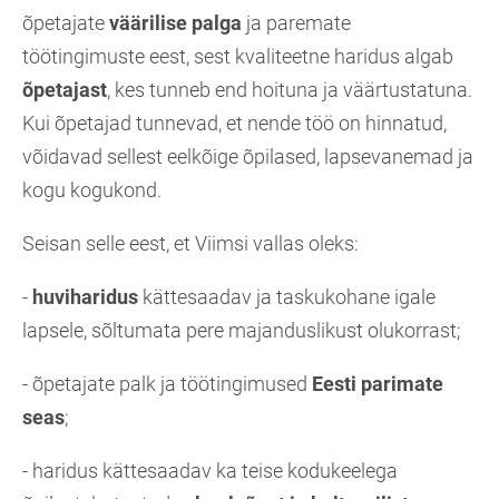
õpetajate
väärilise palga
ja paremate
töötingimuste eest, sest kvaliteetne haridus algab
õpetajast
, kes tunneb end hoituna ja väärtustatuna.
Kui õpetajad tunnevad, et nende töö on hinnatud,
võidavad sellest eelkõige õpilased, lapsevanemad ja
kogu kogukond.
Seisan selle eest, et Viimsi vallas oleks:
-
huviharidus
kättesaadav ja taskukohane igale
lapsele, sõltumata pere majanduslikust olukorrast;
- õpetajate palk ja töötingimused
Eesti parimate
seas
;
- haridus kättesaadav ka teise kodukeelega