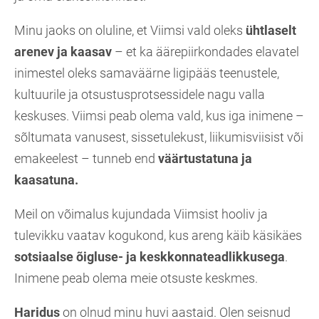
Minu jaoks on oluline, et Viimsi vald oleks
ühtlaselt
arenev ja kaasav
– et ka äärepiirkondades elavatel
inimestel oleks samaväärne ligipääs teenustele,
kultuurile ja otsustusprotsessidele nagu valla
keskuses. Viimsi peab olema vald, kus iga inimene –
sõltumata vanusest, sissetulekust, liikumisviisist või
emakeelest – tunneb end
väärtustatuna ja
kaasatuna.
Meil on võimalus kujundada Viimsist hooliv ja
tulevikku vaatav kogukond, kus areng käib käsikäes
sotsiaalse õigluse- ja keskkonnateadlikkusega
.
Inimene peab olema meie otsuste keskmes.
Haridus
on olnud minu huvi aastaid. Olen seisnud