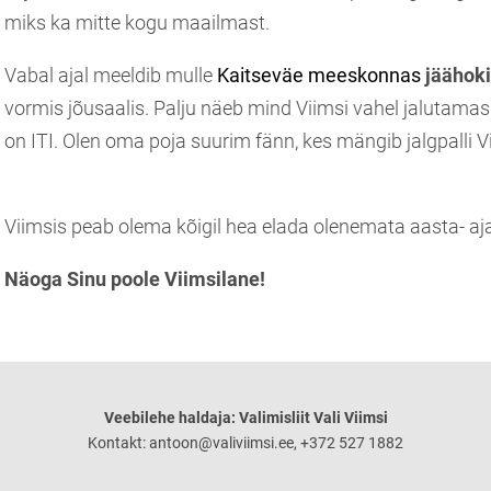
miks ka mitte kogu maailmast.
Vabal ajal meeldib mulle
Kaitseväe meeskonnas
jäähoki
vormis jõusaalis. Palju näeb mind Viimsi vahel jalutamas
on ITI. Olen oma poja suurim fänn, kes mängib jalgpall
Viimsis peab olema kõigil hea elada olenemata aasta- aj
Näoga Sinu poole Viimsilane!
Veebilehe haldaja: Valimisliit Vali Viimsi
Kontakt: antoon@valiviimsi.ee, +372 527 1882