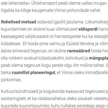
see lahendatav. Ühistransport peab olema vallas mugav 
liigelda ka kõige kaugemate Viimsi piirkondade vahel.
Rohelised metsad
ootavad igaüht jalutama. Liikumishar
kujundamisel on oluline luua võimalused
välispordi
harr
kaasaegsed välijõusaalid nii harrastajatele kui ka edasij
küladesse. Et hoida oma vaimu ja füüsist tervena ja või
ääres erinevaid tegevusi, on oluline
rannaääred
hoida hoo
olla rohkem avatud külastuskohti, kohvikuid ja
mängupla
peab olema tegevust kogu perele olgu ilm milline tahes. Se
tarka
ruumilist planeeringut
, et Viimsi oleks inimsõbral
piirkonnas.
Kultuurisündmused ja kogukonda kaasavad tegevused p
aastaringselt, et ka nädalavahetus oleks sisukalt veedetud
kujuneda kuurortasumiks, kuhu tullakse peredega aega v