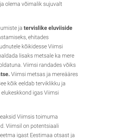
ja olema võimalik sujuvalt
jumiste ja
tervislike eluviiside
astamiseks, ehitades
õudnutele kõikidesse Viimsi
maldada lisaks metsale ka mere
ldatuna. Viimsi randades võiks
tse.
Viimsi metsas ja mereääres
e kõik eeldab terviklikku ja
ik elukeskkond igas Viimsi
eaksid Viimsis toimuma
. Viimsil on potentsiaali
eetma igast Eestimaa otsast ja