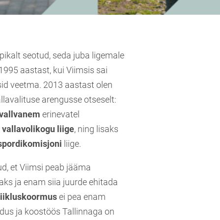
pikalt seotud, seda juba ligemale
 1995 aastast, kui Viimsis sai
id veetma. 2013 aastast olen
lavalituse arengusse otseselt:
ivallvanem
erinevatel
,
vallavolikogu liige
, ning lisaks
spordikomisjoni
liige.
d, et Viimsi peab jääma
laks ja enam siia juurde ehitada
liikluskoormus
ei pea enam
dus ja koostöös Tallinnaga on