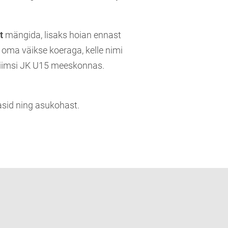
t
mängida, lisaks hoian ennast
 oma väikse koeraga, kelle nimi
i Viimsi JK U15 meeskonnas.
asid ning asukohast.