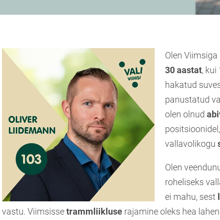
Olen Viimsiga 
30 aastat
, kui
hakatud suves
panustatud val
olen olnud
ab
positsioonidel
vallavolikogu
Olen veendunu
roheliseks val
ei mahu, sest
vastu. Viimsisse
trammliikluse
rajamine oleks hea lahen