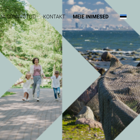
D JA SÕNAVÕTUD
KONTAKT
MEIE INIMESED