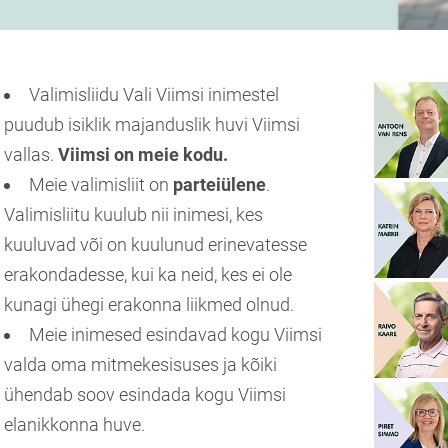
Valimisliidu Vali Viimsi inimestel
puudub isiklik majanduslik huvi Viimsi
vallas.
Viimsi on meie kodu.
Meie valimisliit on
parteiülene
.
Valimisliitu kuulub nii inimesi, kes
kuuluvad või on kuulunud erinevatesse
erakondadesse, kui ka neid, kes ei ole
kunagi ühegi erakonna liikmed olnud.
Meie inimesed esindavad kogu Viimsi
valda oma mitmekesisuses ja kõiki
ühendab soov esindada kogu Viimsi
elanikkonna huve.