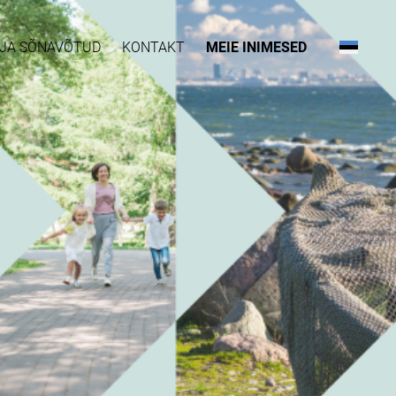
D JA SÕNAVÕTUD
KONTAKT
MEIE INIMESED