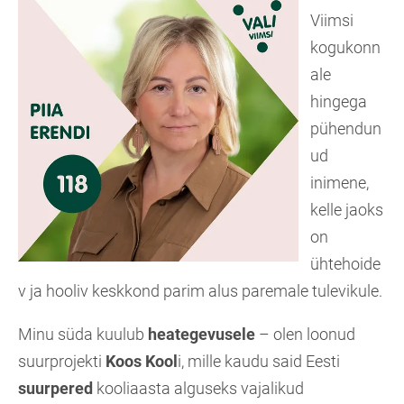
Viimsi
kogukonn
ale
hingega
pühendun
ud
inimene,
kelle jaoks
on
ühtehoide
v ja hooliv keskkond parim alus paremale tulevikule.
Minu süda kuulub
heategevusele
– olen loonud
suurprojekti
Koos Kool
i, mille kaudu said Eesti
suurpered
kooliaasta alguseks vajalikud