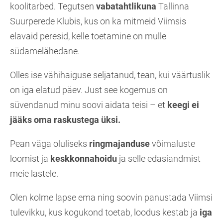
koolitarbed. Tegutsen
vabatahtlikuna
Tallinna
Suurperede Klubis, kus on ka mitmeid Viimsis
elavaid peresid, kelle toetamine on mulle
südamelähedane.
Olles ise vähihaiguse seljatanud, tean, kui väärtuslik
on iga elatud päev. Just see kogemus on
süvendanud minu soovi aidata teisi – et
keegi ei
jääks oma raskustega üksi.
Pean väga oluliseks
ringmajanduse
võimaluste
loomist ja
keskkonnahoidu
ja selle edasiandmist
meie lastele.
Olen kolme lapse ema ning soovin panustada Viimsi
tulevikku, kus kogukond toetab, loodus kestab ja
iga