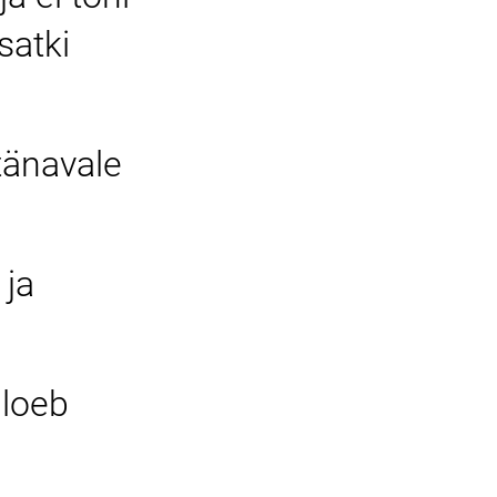
satki
tänavale
 ja
 loeb