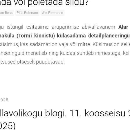
da või põletada sildu?
van Rens
Pille Petersoo
Ain Pinnonen
gu istungil esitasime arupärimise abivallavanem
Alar
aküla (Tormi kinnistu) külasadama detailplaneeringu
küsimus, kas sadamat on vaja või mitte. Küsimus on selle
aneeringuid menetleb ning kuidas suhtleb inimestega, kel
tsused otseselt puudutavad.
2025
llavolikogu blogi. 11. koosseisu 
025)