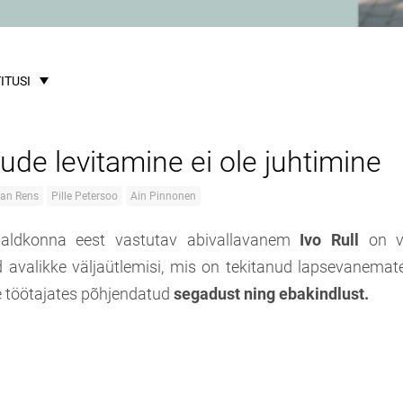
ITUSI
ude levitamine ei ole juhtimine
van Rens
Pille Petersoo
Ain Pinnonen
svaldkonna eest vastutav abivallavanem
Ivo Rull
on v
d avalikke väljaütlemisi, mis on tekitanud lapsevanemate
 töötajates põhjendatud
segadust ning ebakindlust.