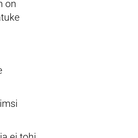
m on
atuke
e
imsi
a ei tohi