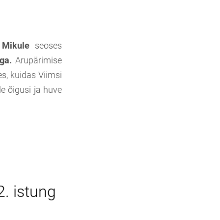
 Mikule
seoses
ga.
Arupärimise
s, kuidas Viimsi
le õigusi ja huve
2. istung