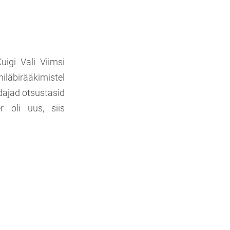
uigi Vali Viimsi
iläbirääkimistel
dajad otsustasid
r oli uus, siis