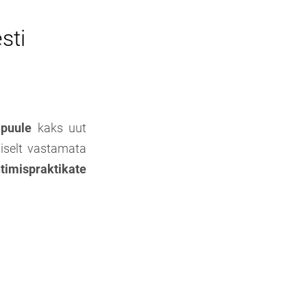
sti
apuule
kaks uut
iselt vastamata
htimispraktikate