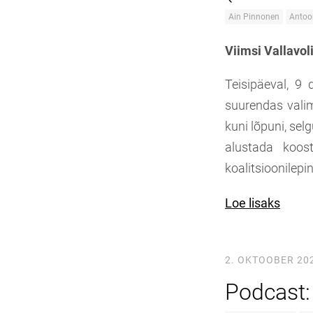
Ain Pinnonen
Antoo
Viimsi Vallavol
Teisipäeval, 9 
suurendas valim
kuni lõpuni, se
alustada koost
koalitsioonilepin
Loe lisaks
2. OKTOOBER 20
Podcast: 