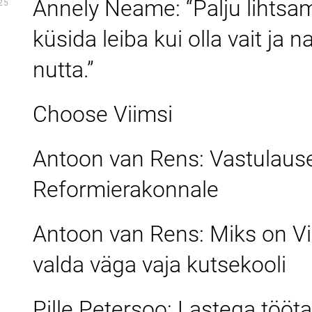
Annely Neame: “Palju lihtsa
25
küsida leiba kui olla vait ja n
nutta.”
Choose Viimsi
Antoon van Rens: Vastulaus
Reformierakonnale
Antoon van Rens: Miks on Vi
valda väga vaja kutsekooli
Pille Petersoo: Lastega töötaj