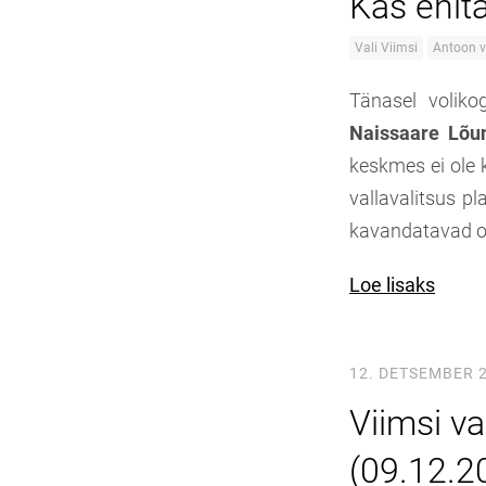
Kas ehita
Vali Viimsi
Antoon 
Tänasel voliko
Naissaare Lõun
keskmes ei ole 
vallavalitsus pl
kavandatavad o
Loe lisaks
12. DETSEMBER 
Viimsi va
(09.12.2