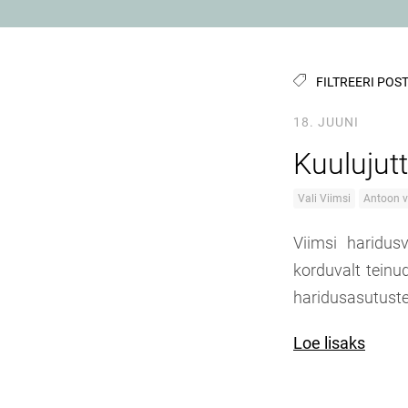
FILTREERI POST
18. JUUNI
Kuulujutt
Vali Viimsi
Antoon 
Viimsi haridu
korduvalt teinu
haridusasutuste
Loe lisaks