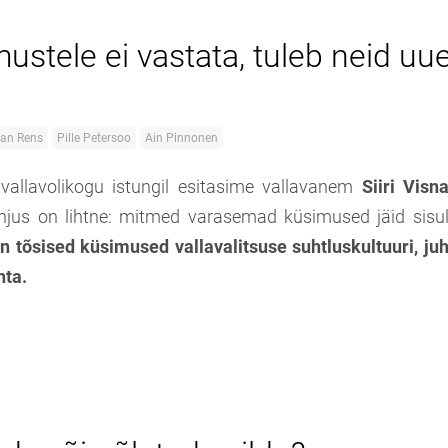
ustele ei vastata, tuleb neid uue
van Rens
Pille Petersoo
Ain Pinnonen
 vallavolikogu istungil esitasime vallavanem
Siiri Visn
õhjus on lihtne: mitmed varasemad küsimused jäid sisul
n tõsised küsimused vallavalitsuse suhtluskultuuri, ju
hta.