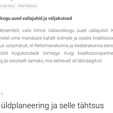
n van Rens
Pille Petersoo
ikogu uued vallajuhid ja väljakutsed
detsembril, valis Viimsi Vallavolikogu uued vallajuhid. K
istel oma mandaate kahelt kolmele ja osales koalitsioon
lgus ootamatult, et Reformierakonna ja Keskerakonna esin
ööd Kogukondade Viimsiga. Kuigi koalitsioonipartne
g jäi sisuliselt samaks, mis eelnevalt oli läbiräägitud.
25
üldplaneering ja selle tähtsus