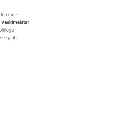
tleb meie
a Veskimeister
.
olikogu
 see jääb