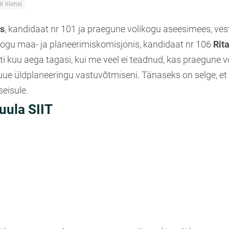
li Viimsi
s
, kandidaat nr 101 ja praegune volikogu aseesimees, ves
kogu maa- ja planeerimiskomisjonis, kandidaat nr 106
Rit
ti kuu aega tagasi, kui me veel ei teadnud, kas praegune v
uue üldplaneeringu vastuvõtmiseni. Tänaseks on selge, et
eisule.
uula SIIT