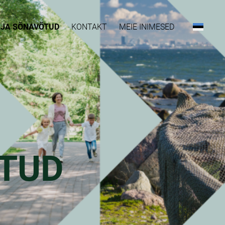
D JA SÕNAVÕTUD
KONTAKT
MEIE INIMESED
ÕTUD