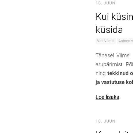
18. JUUNI
Kui küsim
küsida
Vali Viimsi
Antoon 
Tänasel Viimsi
arupärimist. P
ning
tekkinud o
ja vastutuse ko
Loe lisaks
18. JUUNI