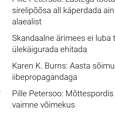
sirelipõõsa all käperdada ain
alaealist
Skandaalne ärimees ei luba 
ülekäigurada ehitada
Karen K. Burns: Aasta sõimu
iibepropagandaga
Pille Petersoo: Mõttespordis
0
vaimne võimekus