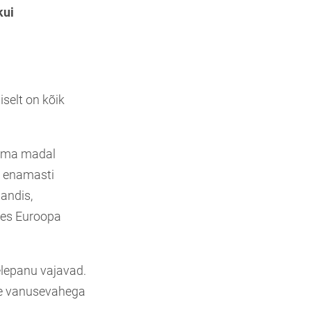
kui
iselt on kõik
 sama madal
on enamasti
landis,
ates Euroopa
elepanu vajavad.
re vanusevahega