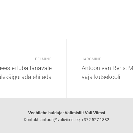
EELMINE
JÄRGMINE
ees ei luba tänavale
Antoon van Rens: Mi
ülekäigurada ehitada
vaja kutsekooli
Veebilehe haldaja: Valimisliit Vali Viimsi
Kontakt: antoon@valiviimsi.ee, +372 527 1882