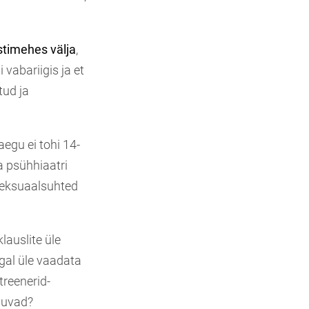
stimehes välja
,
vabariigis ja et
tud ja
aegu ei tohi 14-
a psühhiaatri
seksuaalsuhted
klauslite üle
gal üle vaadata
treenerid-
nduvad?