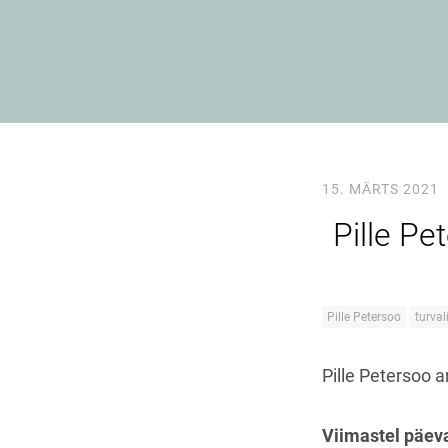
15. MÄRTS 2021
Pille Pe
Pille Petersoo
turval
Pille Petersoo a
Viimastel päeva