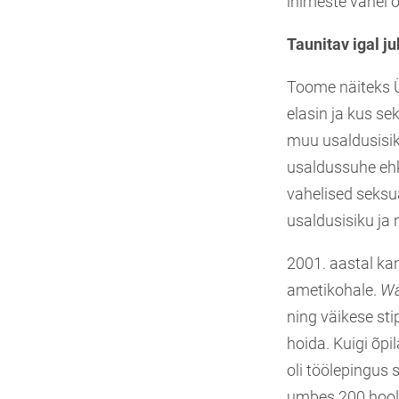
inimeste vahel o
Taunitav igal ju
Toome näiteks Ü
elasin ja kus se
muu usaldusisik 
usaldussuhe ehk 
vahelised seksua
usaldusisiku ja 
2001. aastal ka
ametikohale.
Wa
ning väikese sti
hoida. Kuigi õpi
oli töölepingus 
umbes 200 hoole