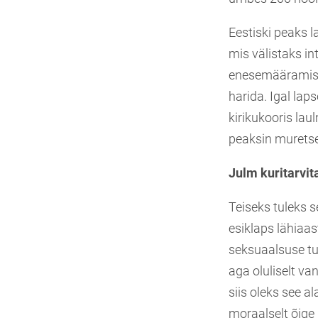
Eestiski peaks l
mis välistaks i
enesemääramise e
harida. Igal lap
kirikukooris la
peaksin muretse
Julm kuritarvi
Teiseks tuleks 
esiklaps lähiaa
seksuaalsuse tu
aga oluliselt va
siis oleks see a
moraalselt õige 