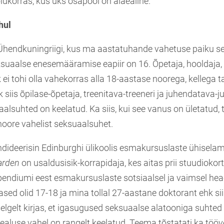
lukorras, kus üks osapool on alaealine.
hul
hendkuningriigi, kus ma aastatuhande vahetuse paiku se
ksuaalse enesemääramise eapiir on 16. Õpetaja, hooldaja, 
ei tohi olla vahekorras alla 18-aastase noorega, kellega t
siis õpilase-õpetaja, treenitava-treeneri ja juhendatava-
alsuhted on keelatud. Ka siis, kui see vanus on ületatud,
noore vahelist seksuaalsuhet.
ndideerisin Edinburghi ülikoolis esmakursuslaste ühisel
rden
on usaldusisik-korrapidaja, kes aitas prii stuudiokort
pendiumi eest esmakursuslaste sotsiaalsel ja vaimsel hea
lased olid 17-18 ja mina tollal 27-aastane doktorant ehk s
selgelt kirjas, et igasugused seksuaalse alatooniga suhte
aluse vahel on rangelt keelatud. Teema tõstatati ka tööve