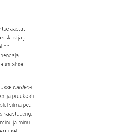
itse aastat
eeskostja ja
al on
juhendaja
 taunitakse
amusse
warden-
i
eri ja pruukosti
olul silma peal
iis kaastudeng,
d minu ja minu
stlusel.