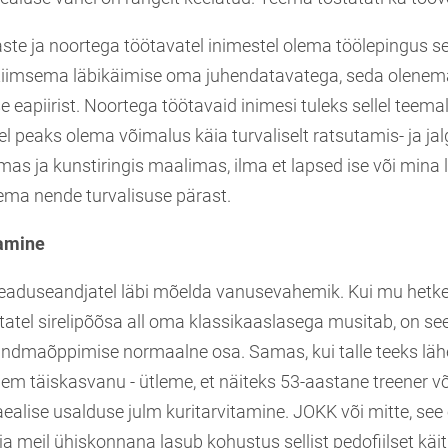
aste ja noortega töötavatel inimestel olema töölepingus s
ntiimsema läbikäimise oma juhendatavatega, seda olenem
apiirist. Noortega töötavaid inimesi tuleks sellel teemal
sel peaks olema võimalus käia turvaliselt ratsutamis- ja jalg
ulmas ja kunstiringis maalimas, ilma et lapsed ise või mi
ma nende turvalisuse pärast.
tamine
seaduseandjatel läbi mõelda vanusevahemik. Kui mu hetk
statel sirelipõõsa all oma klassikaaslasega musitab, on s
ndmaõppimise normaalne osa. Samas, kui talle teeks lä
nem täiskasvanu - ütleme, et näiteks 53-aastane treener või 
laealise usalduse julm kuritarvitamine. JOKK või mitte, see 
ja meil ühiskonnana lasub kohustus sellist pedofiilset kä