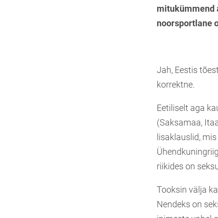
mitukümmend aa
noorsportlane o
Jah, Eestis tõest
korrektne.
Eetiliselt aga k
(Saksamaa, Itaal
lisaklauslid, mi
Ühendkuningriig
riikides on sek
Tooksin välja ka
Nendeks on seks