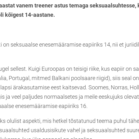
stat vanem treener astus temaga seksuaalsuhtesse, 
li kõigest 14-aastane.
i on seksuaalse enesemääramise eapiiriks 14, nii et juriidil
augel sellest. Kuigi Euroopas on teisigi riike, kus eapiir on
ia, Portugal, mitmed Balkani poolsaare riigid), siis seal 
s lapsi ärakasutamise eest kaitsevad. Soomes, Norras, Hol
is ja veel paljudes normaalsetes ja meile eeskujuks olev
suaalse enesemääramise eapiiriks 16.
ks olulist aspekti, mis hetkel tõstatunud teema puhul täh
uaalsuhted usaldusisikute vahel ja seksuaalsuhted suu