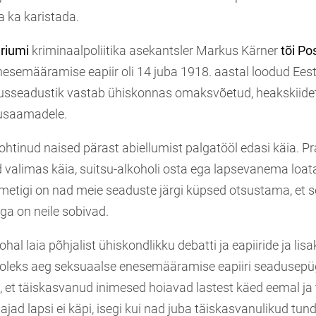
ja ka karistada.
eriumi
kriminaalpoliitika asekantsler Markus Kärner
tõi Po
esemääramise eapiir oli 14 juba 1918. aastal loodud Eesti 
usseadustik vastab ühiskonnas omaksvõetud, heakskiide
rusaamadele.
tohtinud naised pärast abiellumist palgatööl edasi käia. Pr
 valimas käia, suitsu-alkoholi osta ega lapsevanema loat
metigi on nad meie seaduste järgi küpsed otsustama, et 
ga on neile sobivad.
ohal laia põhjalist ühiskondlikku debatti ja eapiiride ja lisa
 oleks aeg seksuaalse enesemääramise eapiiri seadusepü
, et täiskasvanud inimesed hoiavad lastest käed eemal ja 
jad lapsi ei käpi, isegi kui nad juba täiskasvanulikud tu