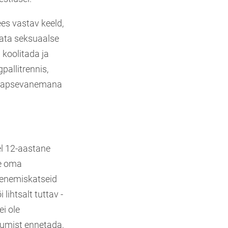
ees vastav keeld,
ata seksuaalse
 koolitada ja
pallitrennis,
na lapsevanemana
el 12-aastane
ee oma
henemiskatseid
lihtsalt tuttav -
ei ole
itumist ennetada,