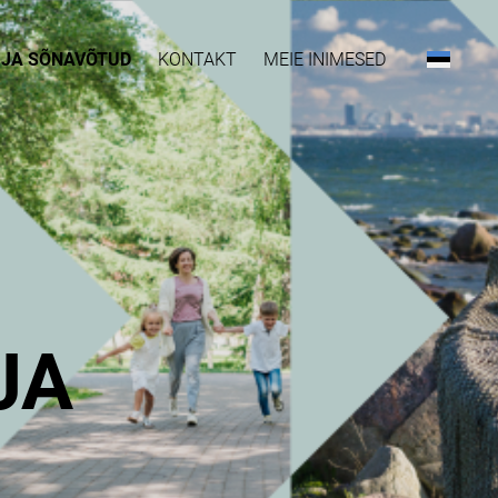
D JA SÕNAVÕTUD
KONTAKT
MEIE INIMESED
JA