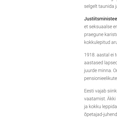
selgelt taunida 
Justiitsministe
et seksuaalse en
praegune karist
kokkulepitud a
1918. aastal ei 
aastased lapsed
juurde minna. O
pensionieelikute
Eesti vajab siink
vaatamist. Äkki
ja kokku leppida
õpetajad-juhenda