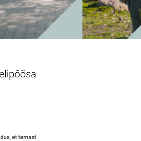
relipõõsa
ldus, et temast