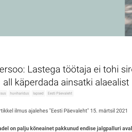
tersoo: Lastega töötaja ei tohi si
all käperdada ainsatki alaealist
isus
huviharidus
lapsed
Eesti Päevaleht
rtikkel ilmus ajalehes "Eesti Päevaleht" 15. märtsil 2021
del on palju kõneainet pakkunud endise jalgpalluri ava