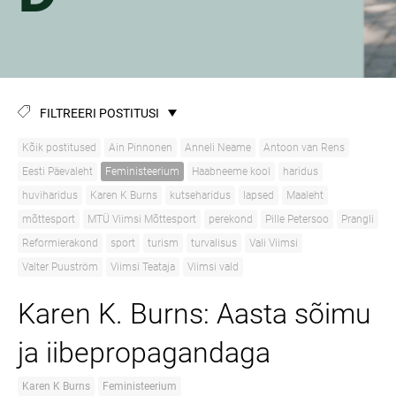
FILTREERI POSTITUSI
Kõik postitused
Ain Pinnonen
Anneli Neame
Antoon van Rens
Eesti Päevaleht
Feministeerium
Haabneeme kool
haridus
huviharidus
Karen K Burns
kutseharidus
lapsed
Maaleht
mõttesport
MTÜ Viimsi Mõttesport
perekond
Pille Petersoo
Prangli
Reformierakond
sport
turism
turvalisus
Vali Viimsi
Valter Puuström
Viimsi Teataja
Viimsi vald
Karen K. Burns: Aasta sõimu
ja iibepropagandaga
Karen K Burns
Feministeerium