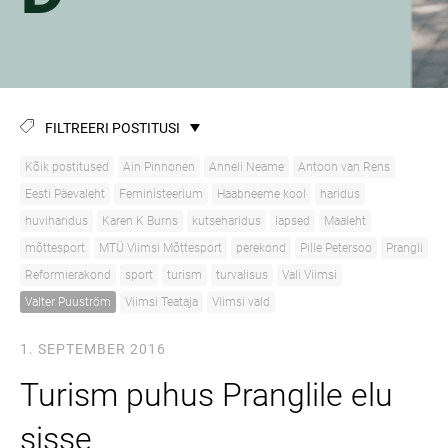
FILTREERI POSTITUSI
Kõik postitused
Ain Pinnonen
Anneli Neame
Antoon van Rens
Eesti Päevaleht
Feministeerium
Haabneeme kool
haridus
huviharidus
Karen K Burns
kutseharidus
lapsed
Maaleht
mõttesport
MTÜ Viimsi Mõttesport
perekond
Pille Petersoo
Prangli
Reformierakond
sport
turism
turvalisus
Vali Viimsi
Valter Puuström
Viimsi Teataja
Viimsi vald
1. SEPTEMBER 2016
Turism puhus Pranglile elu
sisse